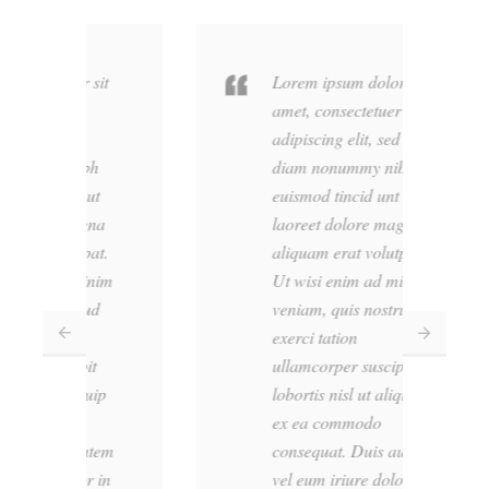
sit
Lorem ipsum dolor sit
amet, consectetuer
adipiscing elit, sed
h
diam nonummy nibh
t
euismod tincid unt ut
na
laoreet dolore magna
at.
aliquam erat volutpat.
nim
Ut wisi enim ad minim
d
veniam, quis nostrud
exerci tation
t
ullamcorper suscipit
uip
lobortis nisl ut aliquip
ex ea commodo
tem
consequat. Duis autem
 in
vel eum iriure dolor in