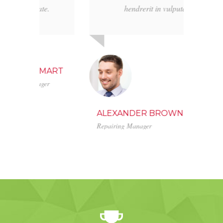
te.
hendrerit in vulputate.
MART
ger
ALEXANDER BROWN
Repairing Manager