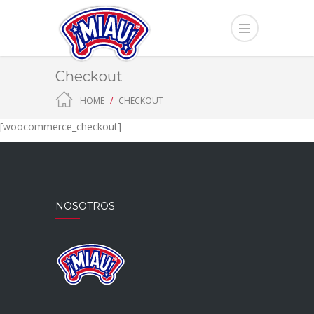
Checkout
HOME
CHECKOUT
[woocommerce_checkout]
NOSOTROS