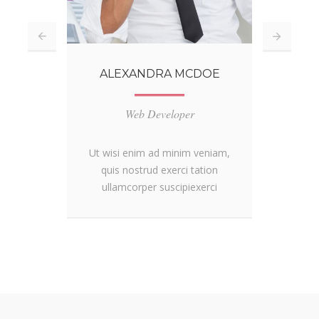
ALEXANDRA MCDOE
Web Developer
Ut wisi enim ad minim veniam,
Ut w
quis nostrud exerci tation
qu
ullamcorper suscipiexerci
ul