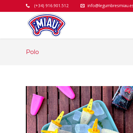
(+34) 916.901.512
info@legumbresmiau.e
Polo