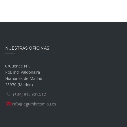
NUESTRAS OFICINAS
C/Cuenca Nº9
Pol. Ind. Valdonaira
Humanes de Madrid
28970 (Madrid)
(+34) 916.901.512
info@legumbresmiau.es