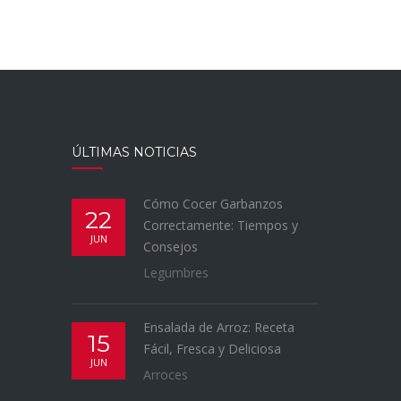
ÚLTIMAS NOTICIAS
Cómo Cocer Garbanzos
22
Correctamente: Tiempos y
JUN
Consejos
Legumbres
Ensalada de Arroz: Receta
15
Fácil, Fresca y Deliciosa
JUN
Arroces