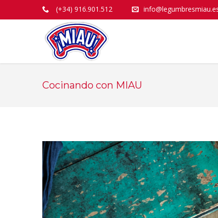
(+34) 916.901.512
info@legumbresmiau.e
Cocinando con MIAU