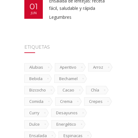
Ensalada de lentejas: receta
01
fácil, saludable y rápida
JUN
Legumbres
ETIQUETAS
Alubias
Aperitivo
Arroz
Bebida
Bechamel
Bizcocho
Cacao
Chía
Comida
Crema
Crepes
Curry
Desayunos
Dulce
Energético
Ensalada
Espinacas