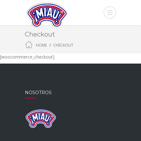
Checkout
HOME
CHECKOUT
[woocommerce_checkout]
NOSOTROS