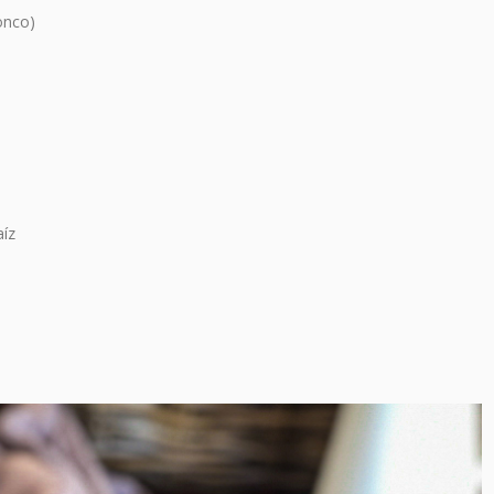
ronco)
aíz