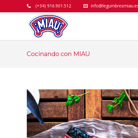
(+34) 916.901.512
info@legumbresmiau.e
Cocinando con MIAU