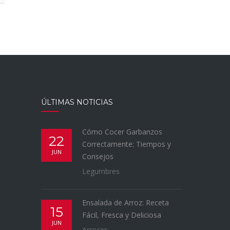
ÚLTIMAS NOTICIAS
Cómo Cocer Garbanzos
22
Correctamente: Tiempos y
JUN
Consejos
Legumbres
Ensalada de Arroz: Receta
15
Fácil, Fresca y Deliciosa
JUN
Arroces