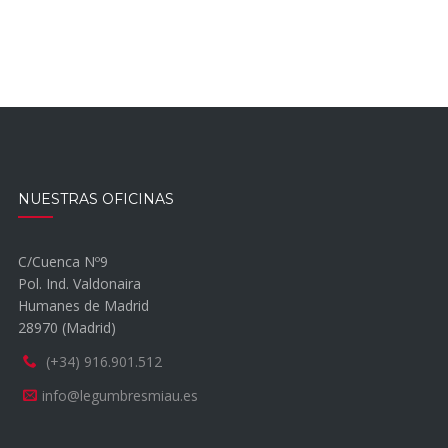
NUESTRAS OFICINAS
C/Cuenca Nº9
Pol. Ind. Valdonaira
Humanes de Madrid
28970 (Madrid)
(+34) 916.901.512
info@legumbresmiau.es