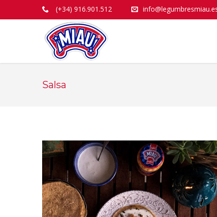
(+34) 916.901.512
info@legumbresmiau.e
Salsa