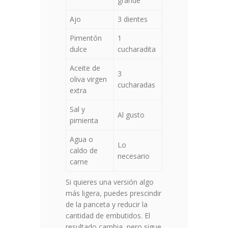
grande
Ajo
3 dientes
Pimentón
1
dulce
cucharadita
Aceite de
3
oliva virgen
cucharadas
extra
Sal y
Al gusto
pimienta
Agua o
Lo
caldo de
necesario
carne
Si quieres una versión algo
más ligera, puedes prescindir
de la panceta y reducir la
cantidad de embutidos. El
resultado cambia, pero sigue