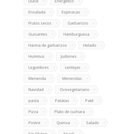
Dulce
Energético
Ensalada
Espinacas
Frutos secos
Garbanzos
Guisantes
Hamburguesa
Harina de garbanzos
Helado
Hummus
Judiones
Legumbres
Lentejas
Merienda
Meriendas
Navidad
Ovovegetariano
pasta
Patatas
Paté
Pizza
Plato de cuchara
Postre
Quinoa
Salado
Sin Gluten
Snack