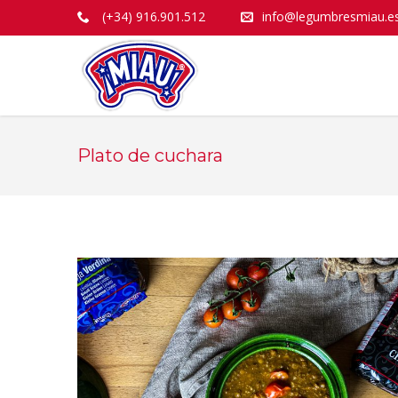
(+34) 916.901.512
info@legumbresmiau.e
Plato de cuchara