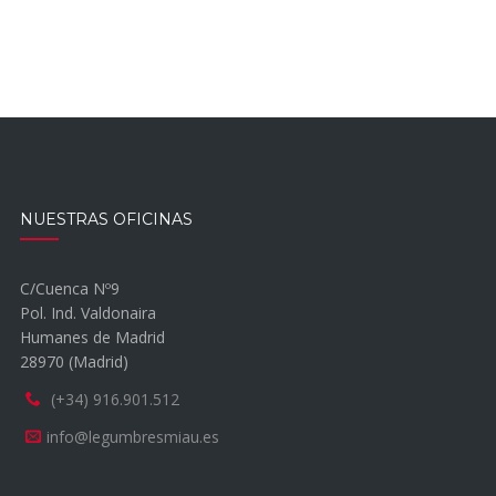
NUESTRAS OFICINAS
C/Cuenca Nº9
Pol. Ind. Valdonaira
Humanes de Madrid
28970 (Madrid)
(+34) 916.901.512
info@legumbresmiau.es