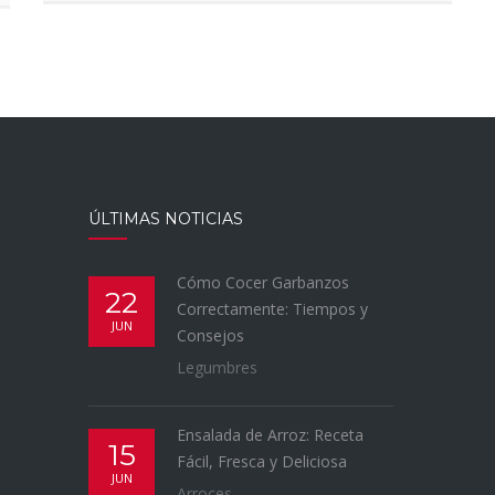
ÚLTIMAS NOTICIAS
Cómo Cocer Garbanzos
22
Correctamente: Tiempos y
JUN
Consejos
Legumbres
Ensalada de Arroz: Receta
15
Fácil, Fresca y Deliciosa
JUN
Arroces