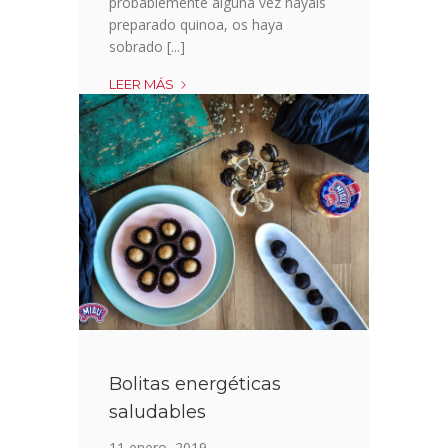
probablemente alguna vez hayáis
preparado quinoa, os haya
sobrado [...]
MUFFINS
LEER MÁS
DE
APROVECHAMIENTO
Bolitas energéticas
saludables
11 enero, 2019