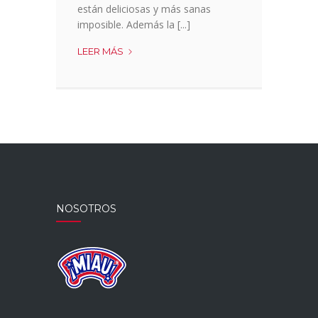
están deliciosas y más sanas
imposible. Además la [...]
TARTALETAS
LEER MÁS
CON
CREMA
DE
PISTACHOS
Y
AGUACATE
NOSOTROS