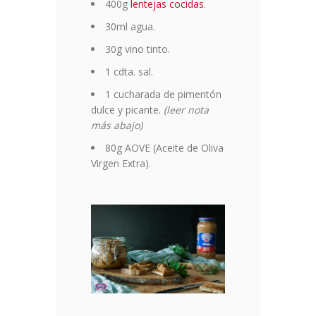
400g
lentejas cocidas
.
30ml agua.
30g vino tinto.
1 cdta. sal.
1 cucharada de pimentón
dulce y picante.
(leer nota
más abajo)
80g AOVE (Aceite de Oliva
Virgen Extra).