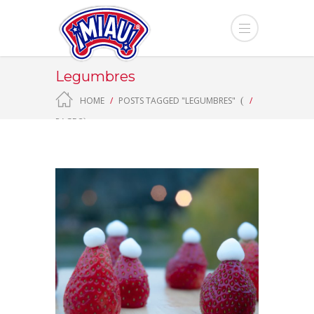
Legumbres
HOME
POSTS TAGGED "LEGUMBRES"
(
PAGE 3
)