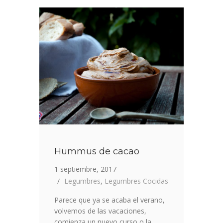
SABOR
A
COCO
Y
CURRY
Hummus de cacao
1 septiembre, 2017
Legumbres
,
Legumbres Cocidas
Parece que ya se acaba el verano,
volvemos de las vacaciones,
comienza un nuevo curso o la