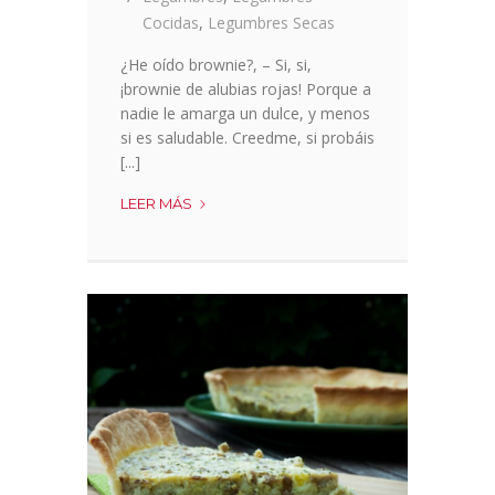
Cocidas
,
Legumbres Secas
¿He oído brownie?, – Si, si,
¡brownie de alubias rojas! Porque a
nadie le amarga un dulce, y menos
si es saludable. Creedme, si probáis
[...]
BROWNIE
LEER MÁS
DE
ALUBIAS
ROJAS