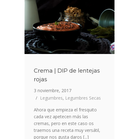
Crema | DIP de lentejas
rojas
3 noviembre, 2017
Legumbres
,
Legumbres Secas
Ahora que empieza el fresquito
cada vez apetecen más las
cremas, pero en este caso os
traemos una receta muy versátil,
porque nos gusta daros [...]