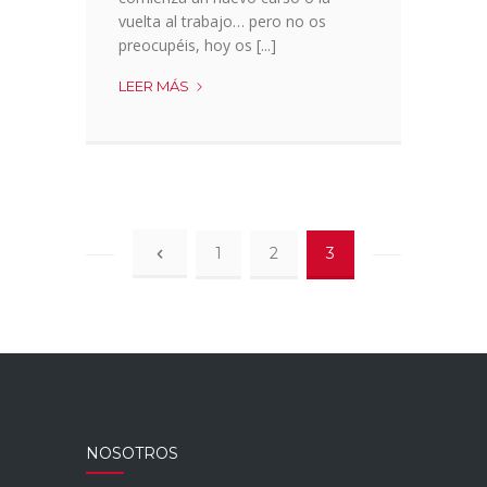
vuelta al trabajo… pero no os
preocupéis, hoy os [...]
HUMMUS
LEER MÁS
DE
CACAO
1
2
3
NOSOTROS