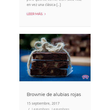
en vez una clásica [...]
TORTILLA
LEER MÁS
DE
GARBANZOS
Y
ESPINACAS
Brownie de alubias rojas
15 septiembre, 2017
Legumbres
,
Legumbres