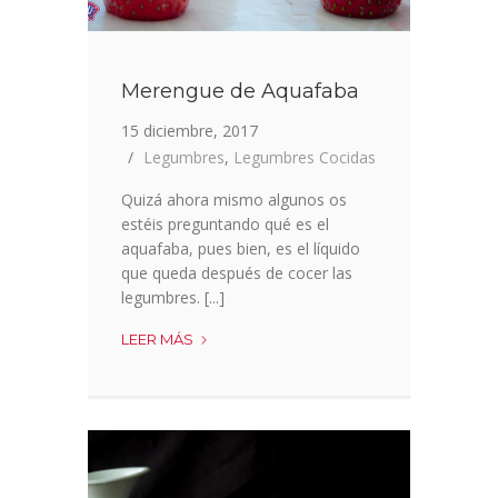
Merengue de Aquafaba
15 diciembre, 2017
Legumbres
,
Legumbres Cocidas
Quizá ahora mismo algunos os
estéis preguntando qué es el
aquafaba, pues bien, es el líquido
que queda después de cocer las
legumbres. [...]
MERENGUE
LEER MÁS
DE
AQUAFABA