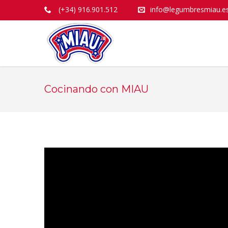
(+34) 916.901.512
info@legumbresmiau.e
Cocinando con MIAU