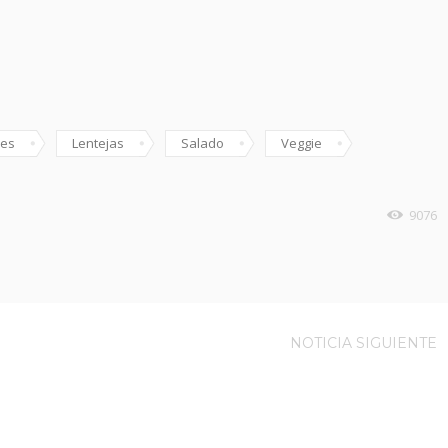
es
Lentejas
Salado
Veggie
9076
NOTICIA SIGUIENTE