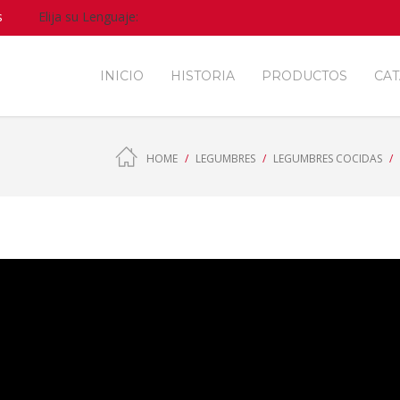
s
Elija su Lenguaje:
INICIO
HISTORIA
PRODUCTOS
CA
HOME
LEGUMBRES
LEGUMBRES COCIDAS